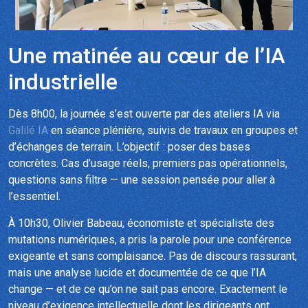
Une matinée au cœur de l’IA
industrielle
Dès 8h00, la journée s’est ouverte par des ateliers IA via
Galilé IA
en séance plénière, suivis de travaux en groupes et
d’échanges de terrain. L’objectif : poser des bases
concrètes. Cas d’usage réels, premiers pas opérationnels,
questions sans filtre — une session pensée pour aller à
l’essentiel.
À 10h30, Olivier Babeau, économiste et spécialiste des
mutations numériques, a pris la parole pour une conférence
exigeante et sans complaisance. Pas de discours rassurant,
mais une analyse lucide et documentée de ce que l’IA
change — et de ce qu’on ne sait pas encore. Exactement le
niveau d’exigence intellectuelle dont les dirigeants ont